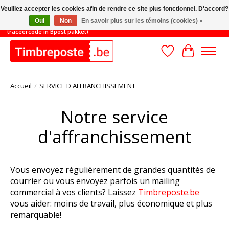
Veuillez accepter les cookies afin de rendre ce site plus fonctionnel. D'accord?
Oui
Non
En savoir plus sur les témoins (cookies) »
TOT 31/8: MINIMAAL ORDERBEDRAG 45€ (gratis verzending met
traceercode in Bpost pakket)
Liste de souhait
Panier
Accueil
/
SERVICE D'AFFRANCHISSEMENT
Notre service
d'affranchissement
Vous envoyez régulièrement de grandes quantités de
courrier ou vous envoyez parfois un mailing
commercial à vos clients? Laissez
Timbreposte.be
vous aider: moins de travail, plus économique et plus
remarquable!