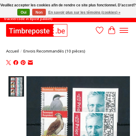
Veuillez accepter les cookies afin de rendre ce site plus fonctionnel. D'accord?
Oui
Non
En savoir plus sur les témoins (cookies) »
TOT 31/8: MINIMAAL ORDERBEDRAG 45€ (gratis verzending met
traceercode in Bpost pakket)
Liste de souhait
Panier
Accueil
/
Envois Recommandés (10 pièces)
Product image slideshow Items