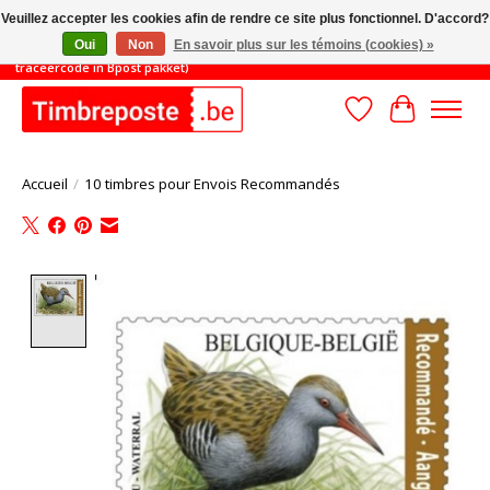
Veuillez accepter les cookies afin de rendre ce site plus fonctionnel. D'accord?
Oui
Non
En savoir plus sur les témoins (cookies) »
TOT 31/8: MINIMAAL ORDERBEDRAG 45€ (gratis verzending met
traceercode in Bpost pakket)
Liste de souhait
Panier
Accueil
/
10 timbres pour Envois Recommandés
Product image slideshow Items