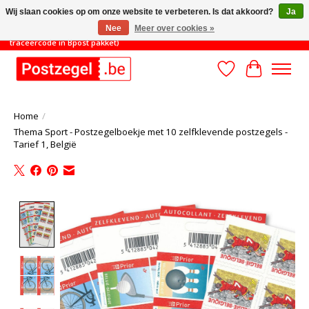
Wij slaan cookies op om onze website te verbeteren. Is dat akkoord?
Ja
Nee
Meer over cookies »
TOT 31/8: MINIMAAL ORDERBEDRAG 45€ (gratis verzending met
traceercode in Bpost pakket)
Verlanglijst
Winkelwa
Home
/
Thema Sport - Postzegelboekje met 10 zelfklevende postzegels -
Tarief 1, België
Product image slideshow Items