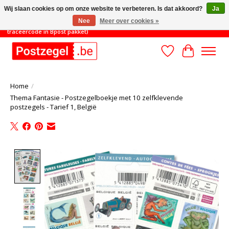
Wij slaan cookies op om onze website te verbeteren. Is dat akkoord?
Ja
Nee
Meer over cookies »
TOT 31/8: MINIMAAL ORDERBEDRAG 45€ (gratis verzending met
traceercode in Bpost pakket)
Verlanglijst
Winkelwa
Home
/
Thema Fantasie - Postzegelboekje met 10 zelfklevende
postzegels - Tarief 1, België
Product image slideshow Items