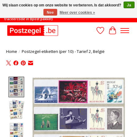
Wij slaan cookies op om onze website te verbeteren. Is dat akkoord?
Ja
Nee
Meer over cookies »
TOT 31/8: MINIMAAL ORDERBEDRAG 45€ (gratis verzending met
traceercode in Bpost pakket)
Verlanglijst
Winkelwa
Home
/
Postzegel-etiketten (per 10) - Tarief 2, België
Product image slideshow Items